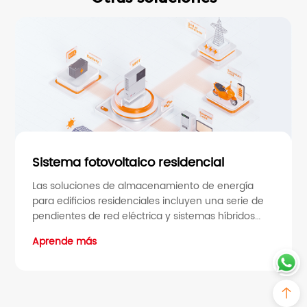
Sistema fotovoltaico residencial
Las soluciones de almacenamiento de energía
para edificios residenciales incluyen una serie de
pendientes de red eléctrica y sistemas híbridos
diseñados para satisfacer las necesidades
Aprende más
eléctricas de los hogares. Las soluciones fuera de
línea proporcionan electricidad a los hogares que
no están conectados a la red eléctrica tradicional,
y las soluciones híbridas eligen una combinación
de generación de energía renovable y