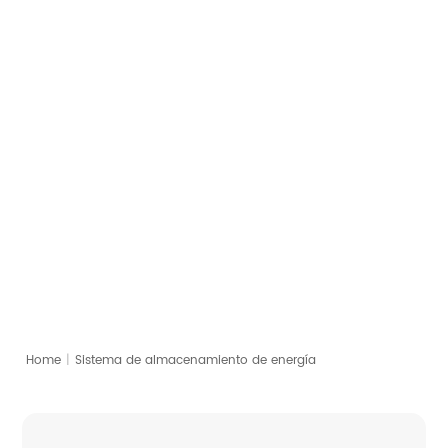
EOC Series
Sistema de
almacenamiento de energía
5.12kWh | 100Ah | LFP
Download PDF
Contact
Home
|
Sistema de almacenamiento de energía